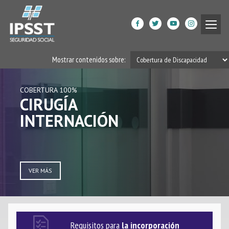
Institucional
COBERTURA 100%
Mostrar contenidos sobre:
ANTICONCEPTIVOS
Prestaciones de Salud
COBERTURA 100%
Acción Social
CIRUGÍA
INTERNACIÓN
Beneficiarios
VER MÁS
DPGRM Centro de Calidad
de Vida
VER MÁS
Horarios
Filiales
Requisitos para
la incorporación
App