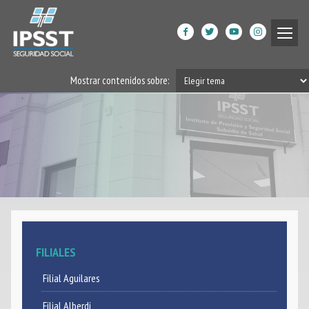
Institucional
Mostrar contenidos sobre:
Prestaciones de Salud
Acción Social
Beneficiarios
DPGRM Centro de Calidad
de Vida
Horarios
FILIALES
Filiales
Filial Aguilares
App
Filial Alberdi