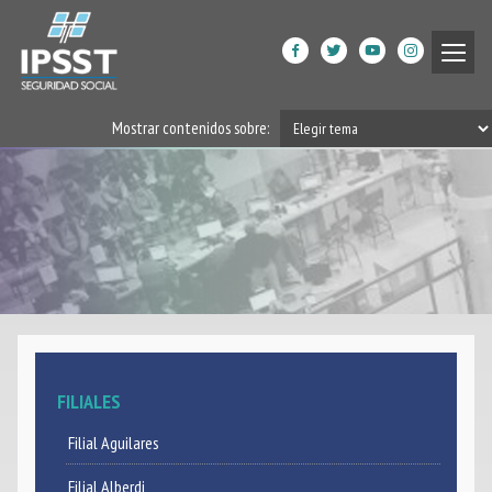
Institucional
Mostrar contenidos sobre:
Prestaciones de Salud
Acción Social
Beneficiarios
DPGRM Centro de Calidad
de Vida
Horarios
FILIALES
Filiales
Filial Aguilares
App
Filial Alberdi