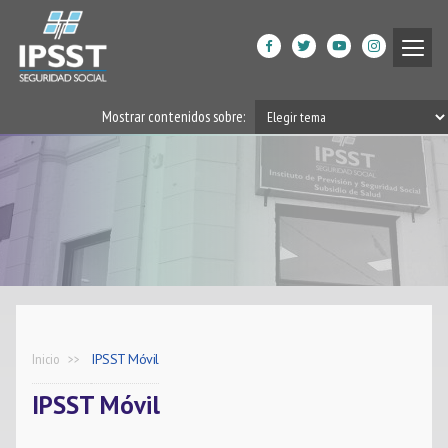
Institucional
Mostrar contenidos sobre:
Prestaciones de Salud
Acción Social
Beneficiarios
DPGRM Centro de Calidad
de Vida
Horarios
Inicio
IPSST Móvil
Filiales
IPSST Móvil
App