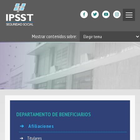
Institucional
Mostrar contenidos sobre:
Prestaciones de Salud
Acción Social
Beneficiarios
DPGRM Centro de Calidad
de Vida
Horarios
DEPARTAMENTO DE BENEFICIARIOS
Filiales
Afiliaciones
App
Titulares