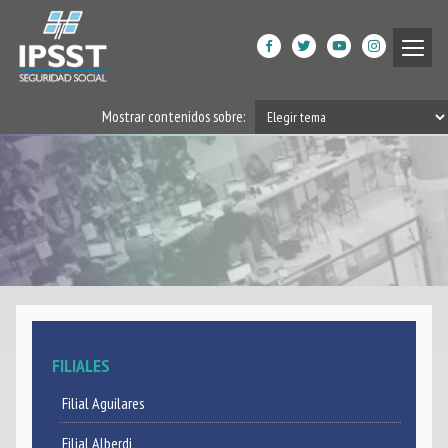
Institucional
Mostrar contenidos sobre:
Prestaciones de Salud
Acción Social
Beneficiarios
DPGRM Centro de Calidad
de Vida
Horarios
FILIALES
Filiales
Filial Aguilares
App
Filial Alberdi