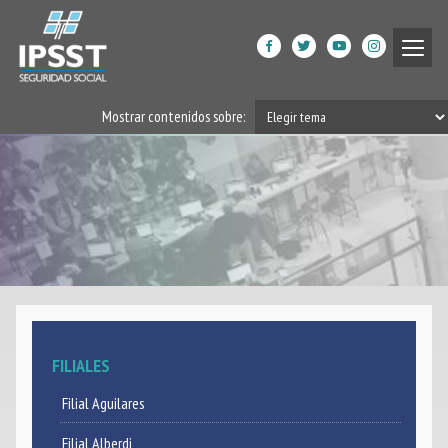
Institucional
Mostrar contenidos sobre:
Prestaciones de Salud
Acción Social
Beneficiarios
DPGRM Centro de Calidad
de Vida
Horarios
FILIALES
Filiales
Filial Aguilares
App
Filial Alberdi