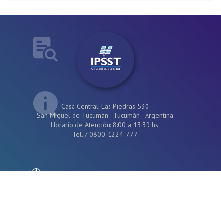
Casa Central: Las Piedras 530
San Miguel de Tucumán - Tucumán - Argentina
Horario de Atención: 8:00 a 13:30 hs.
Tel.
/
0800-1224-777