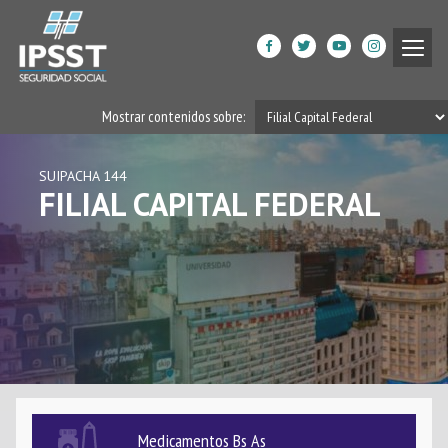
Institucional
Mostrar contenidos sobre:
APLICACIÓN
IPSST MÓVIL
Prestaciones de Salud
SUIPACHA 144
Acción Social
FILIAL CAPITAL FEDERAL
Beneficiarios
DPGRM Centro de Calidad
VER MÁS
de Vida
Horarios
Filiales
Medicamentos Bs As
App