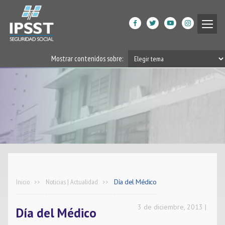
Institucional
Mostrar contenidos sobre:
Prestaciones de Salud
Acción Social
Beneficiarios
DPGRM Centro de Calidad
de Vida
Horarios
Inicio
Noticias | Actualidad
Día del Médico
Filiales
3 de diciembre, 2013
Día del Médico
App