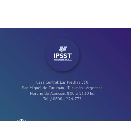
Casa Central: Las Piedras 530
San Miguel de Tucumán - Tucumán - Argentina
Horario de Atención: 8:00 a 13:30 hs.
Tel.
/
0800-1224-777