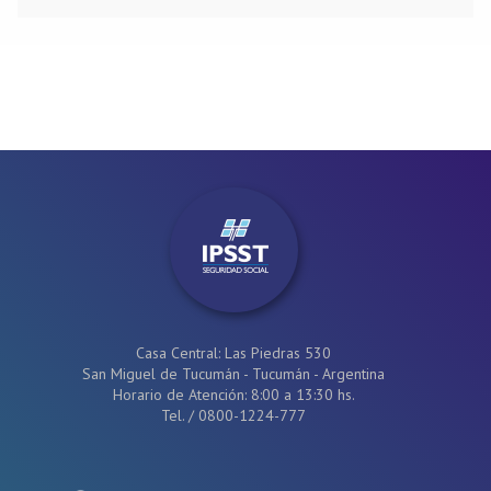
Casa Central: Las Piedras 530
San Miguel de Tucumán - Tucumán - Argentina
Horario de Atención: 8:00 a 13:30 hs.
Tel.
/
0800-1224-777