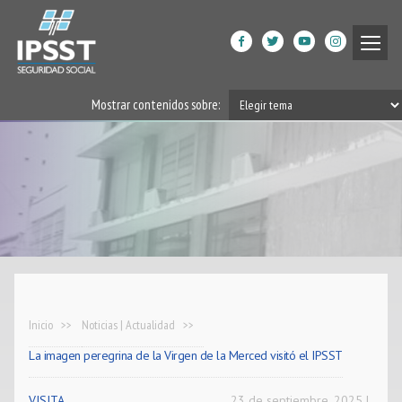
Institucional
Mostrar contenidos sobre:
Prestaciones de Salud
Acción Social
Beneficiarios
DPGRM Centro de Calidad
de Vida
Horarios
Inicio
Noticias | Actualidad
La imagen peregrina de la Virgen de la Merced visitó el IPSST
Filiales
App
VISITA
23 de septiembre, 2025