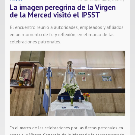
La imagen peregrina de la Virgen
Noticias
de la Merced visitó el IPSST
Contacto
El encuentro reunió a autoridades, empleados y afiliados
en un momento de fe y reflexión, en el marco de las
celebraciones patronales.
En el marco de las celebraciones por las fiestas patronales en
honor a la
Virgen Generala de la Merced
y la conmemoración