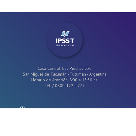
Casa Central: Las Piedras 530
San Miguel de Tucumán - Tucumán - Argentina
Horario de Atención: 8:00 a 13:30 hs.
Tel.
/
0800-1224-777