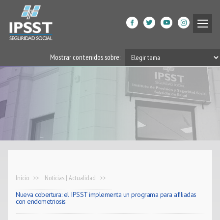
Institucional
Mostrar contenidos sobre:
Prestaciones de Salud
Acción Social
Beneficiarios
DPGRM Centro de Calidad
de Vida
Horarios
Inicio
Noticias | Actualidad
Nueva cobertura: el IPSST implementa un programa para afiliadas
Filiales
con endometriosis
App