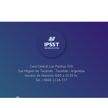
Casa Central: Las Piedras 530
San Miguel de Tucumán - Tucumán - Argentina
Horario de Atención: 8:00 a 13:30 hs.
Tel.
/
0800-1224-777