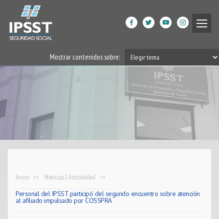
Institucional
Mostrar contenidos sobre:
Prestaciones de Salud
Acción Social
Beneficiarios
DPGRM Centro de Calidad
de Vida
Horarios
Inicio
Noticias | Actualidad
Personal del IPSST participó del segundo encuentro sobre atención
Filiales
al afiliado impulsado por COSSPRA
App