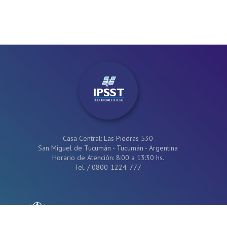
Casa Central: Las Piedras 530
San Miguel de Tucumán - Tucumán - Argentina
Horario de Atención: 8:00 a 13:30 hs.
Tel.
/
0800-1224-777