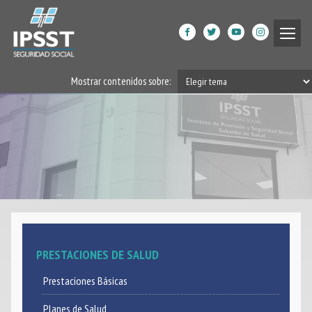
Institucional
Mostrar contenidos sobre:
Prestaciones de Salud
Acción Social
Beneficiarios
DPGRM Centro de Calidad
de Vida
Horarios
PRESTACIONES DE SALUD
Filiales
Prestaciones Básicas
App
Planes de Salud