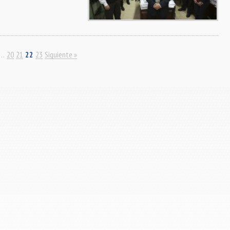
…
20
21
22
23
Siguiente »