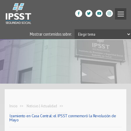
Institucional
Mostrar contenidos sobre:
Prestaciones de Salud
Acción Social
Beneficiarios
DPGRM Centro de Calidad
de Vida
Horarios
Inicio
Noticias | Actualidad
Izamiento en Casa Central: el IPSST conmemoró la Revolución de
Filiales
Mayo
App