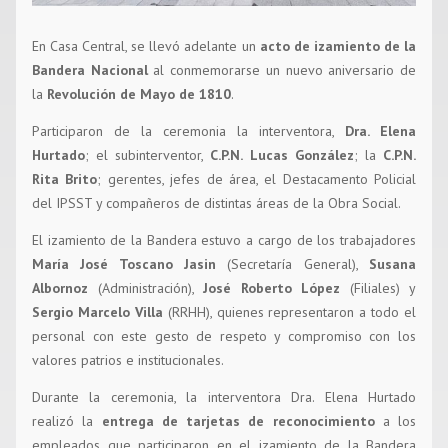
En Casa Central, se llevó adelante un
acto de izamiento de la
Bandera Nacional
al conmemorarse un nuevo aniversario de
la
Revolución de Mayo de 1810
.
Participaron de la ceremonia la interventora,
Dra. Elena
Hurtado
; el subinterventor,
C.P.N. Lucas González
; la
C.P.N.
Rita Brito
; gerentes, jefes de área, el Destacamento Policial
del IPSST y compañeros de distintas áreas de la Obra Social.
El izamiento de la Bandera estuvo a cargo de los trabajadores
María José Toscano Jasin
(Secretaría General),
Susana
Albornoz
(Administración),
José Roberto López
(Filiales) y
Sergio Marcelo Villa
(RRHH), quienes representaron a todo el
personal con este gesto de respeto y compromiso con los
valores patrios e institucionales.
Durante la ceremonia, la interventora Dra. Elena Hurtado
realizó la
entrega de tarjetas de reconocimiento
a los
empleados que participaron en el izamiento de la Bandera