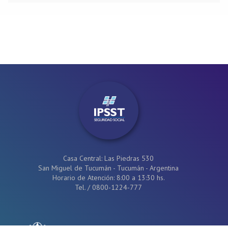
Casa Central: Las Piedras 530
San Miguel de Tucumán - Tucumán - Argentina
Horario de Atención: 8:00 a 13:30 hs.
Tel.
/
0800-1224-777