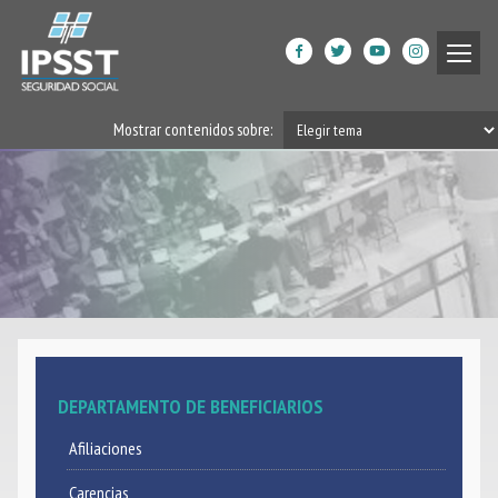
Institucional
Mostrar contenidos sobre:
Prestaciones de Salud
Acción Social
Beneficiarios
DPGRM Centro de Calidad
de Vida
Horarios
DEPARTAMENTO DE BENEFICIARIOS
Filiales
Afiliaciones
App
Carencias