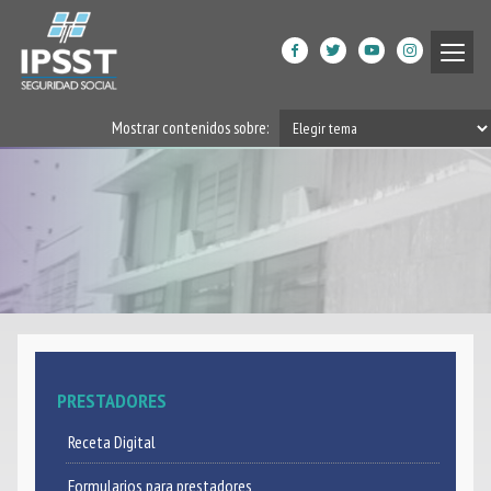
Institucional
Mostrar contenidos sobre:
Prestaciones de Salud
Acción Social
Beneficiarios
DPGRM Centro de Calidad
de Vida
Horarios
PRESTADORES
Filiales
Receta Digital
App
Formularios para prestadores