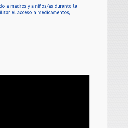
do a madres y a niños/as durante la
cilitar el acceso a medicamentos,