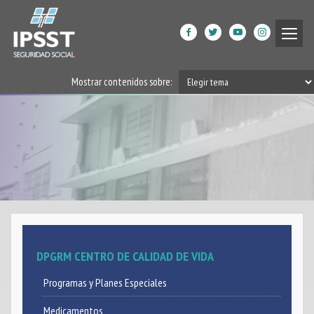
Institucional
Mostrar contenidos sobre:
Prestaciones de Salud
Acción Social
Beneficiarios
DPGRM Centro de Calidad
de Vida
Horarios
DPGRM CENTRO DE CALIDAD DE VIDA
Filiales
Programas y Planes Especiales
App
Medicamentos