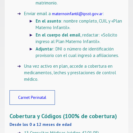
matrimonio.
Enviar email a
:
maternoinfantil@ipsst.gov.ar
En el asunto
: nombre completo, CUIL y «Plan
Materno Infantil».
En el cuerpo del email
, redactar: «Solicito
ingreso al Plan Materno Infantil».
Adjunta
r: DNI o número de identificación
provisorio con el cual ingresó a afiliaciones.
Una vez activo en plan, accede a cobertura en
medicamentos, leches y prestaciones de control
médico.
Carnet Perinatal
Cobertura y Códigos (100% de cobertura)
Desde los 0 a 12 meses de edad
13 Consultas Médicas (código 42.01.05)